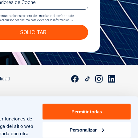
adores de Coche
comunicaciones comerciales mediante el envío de este
a el cursor por encima para extender la información. ⌵
SOLICITAR
lidad
Permitir todas
er funciones de
ga del sitio web
Personalizar
arla con otra