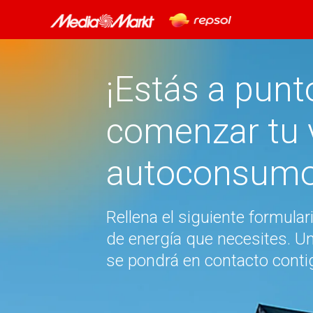
¡Estás a punt
comenzar tu v
autoconsumo 
Rellena el siguiente formular
de energía que necesites. U
se pondrá en contacto conti