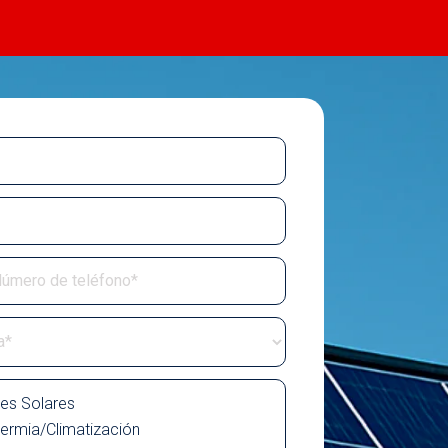
es Solares
ermia/Climatización