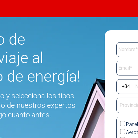
o de
iaje al
de energía!
io y selecciona los tipos
no de nuestros expertos
go cuanto antes.
Panel
Aerot